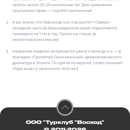
«всего» около 23–25 миллионов лет. Для сравнения:
Уральским горам — под 600 миллионов!
А вы знали, что Кавказ до сих пор растет? Северо-
западная часть (в Краснодарском крае) поднимается
примерно на 1 см в год. Прямо на глазах (в
геологическом смысле).
Название «Кавказ» встречается уже в V веке до н.э. — в
трагедии «Прометей Прикованный» древнегреческого
драматурга Эсхила. По одной из версий, слово означает
«Гора азов» (с иранского «Кох-аз»)
ООО "Турклуб "Восход"
© 2011-2026