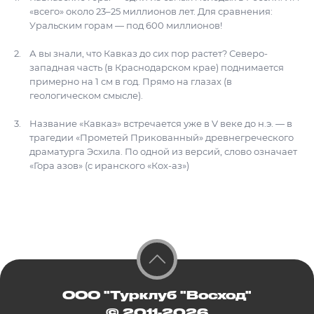
«всего» около 23–25 миллионов лет. Для сравнения:
Уральским горам — под 600 миллионов!
А вы знали, что Кавказ до сих пор растет? Северо-
западная часть (в Краснодарском крае) поднимается
примерно на 1 см в год. Прямо на глазах (в
геологическом смысле).
Название «Кавказ» встречается уже в V веке до н.э. — в
трагедии «Прометей Прикованный» древнегреческого
драматурга Эсхила. По одной из версий, слово означает
«Гора азов» (с иранского «Кох-аз»)
ООО "Турклуб "Восход"
© 2011-2026