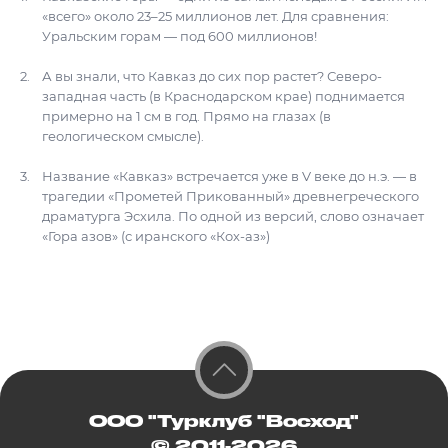
«всего» около 23–25 миллионов лет. Для сравнения:
Уральским горам — под 600 миллионов!
А вы знали, что Кавказ до сих пор растет? Северо-
западная часть (в Краснодарском крае) поднимается
примерно на 1 см в год. Прямо на глазах (в
геологическом смысле).
Название «Кавказ» встречается уже в V веке до н.э. — в
трагедии «Прометей Прикованный» древнегреческого
драматурга Эсхила. По одной из версий, слово означает
«Гора азов» (с иранского «Кох-аз»)
ООО "Турклуб "Восход"
© 2011-2026