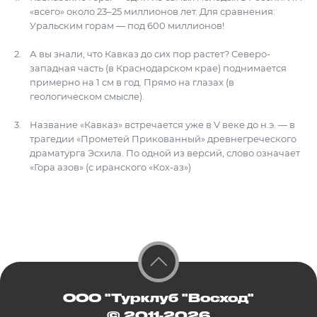
«всего» около 23–25 миллионов лет. Для сравнения:
Уральским горам — под 600 миллионов!
А вы знали, что Кавказ до сих пор растет? Северо-
западная часть (в Краснодарском крае) поднимается
примерно на 1 см в год. Прямо на глазах (в
геологическом смысле).
Название «Кавказ» встречается уже в V веке до н.э. — в
трагедии «Прометей Прикованный» древнегреческого
драматурга Эсхила. По одной из версий, слово означает
«Гора азов» (с иранского «Кох-аз»)
ООО "Турклуб "Восход"
© 2011-2026