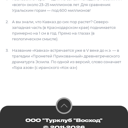
«всего» около 23–25 миллионов лет. Для сравнения:
Уральским горам — под 600 миллионов!
А вы знали, что Кавказ до сих пор растет? Северо-
западная часть (в Краснодарском крае) поднимается
примерно на 1 см в год. Прямо на глазах (в
геологическом смысле).
Название «Кавказ» встречается уже в V веке до н.э. — в
трагедии «Прометей Прикованный» древнегреческого
драматурга Эсхила. По одной из версий, слово означает
«Гора азов» (с иранского «Кох-аз»)
ООО "Турклуб "Восход"
© 2011-2026