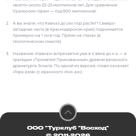
«всего» около 23–25 миллионов лет. Для сравнения:
Уральским горам — под 600 миллионов!
А вы знали, что Кавказ до сих пор растет? Северо-
западная часть (в Краснодарском крае) поднимается
примерно на 1 см в год. Прямо на глазах (в
геологическом смысле).
Название «Кавказ» встречается уже в V веке до н.э. — в
трагедии «Прометей Прикованный» древнегреческого
драматурга Эсхила. По одной из версий, слово означает
«Гора азов» (с иранского «Кох-аз»)
ООО "Турклуб "Восход"
© 2011-2026