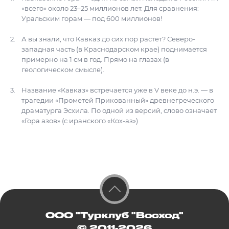
«всего» около 23–25 миллионов лет. Для сравнения:
Уральским горам — под 600 миллионов!
А вы знали, что Кавказ до сих пор растет? Северо-
западная часть (в Краснодарском крае) поднимается
примерно на 1 см в год. Прямо на глазах (в
геологическом смысле).
Название «Кавказ» встречается уже в V веке до н.э. — в
трагедии «Прометей Прикованный» древнегреческого
драматурга Эсхила. По одной из версий, слово означает
«Гора азов» (с иранского «Кох-аз»)
ООО "Турклуб "Восход"
© 2011-2026