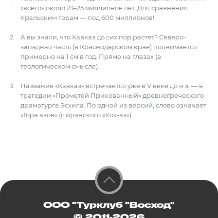
«всего» около 23–25 миллионов лет. Для сравнения:
Уральским горам — под 600 миллионов!
А вы знали, что Кавказ до сих пор растет? Северо-
западная часть (в Краснодарском крае) поднимается
примерно на 1 см в год. Прямо на глазах (в
геологическом смысле).
Название «Кавказ» встречается уже в V веке до н.э. — в
трагедии «Прометей Прикованный» древнегреческого
драматурга Эсхила. По одной из версий, слово означает
«Гора азов» (с иранского «Кох-аз»)
ООО "Турклуб "Восход"
© 2011-2026