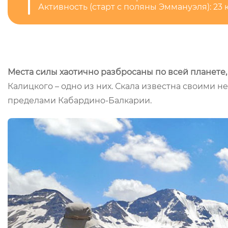
Активность (старт с поляны Эммануэля): 23 км
Места силы хаотично разбросаны по всей планете,
Калицкого – одно из них. Скала известна своими
пределами Кабардино-Балкарии.