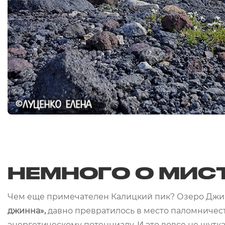
НЕМНОГО О МИС
Чем еще примечателен Калицкий пик? Озеро Джика
джинна»,
давно превратилось в место паломничес
энергетическому потенциалу. И это вовсе не шутк