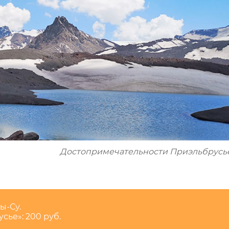
Достопримечательности Приэльбрусь
ы-Су.
ье»: 200 руб.