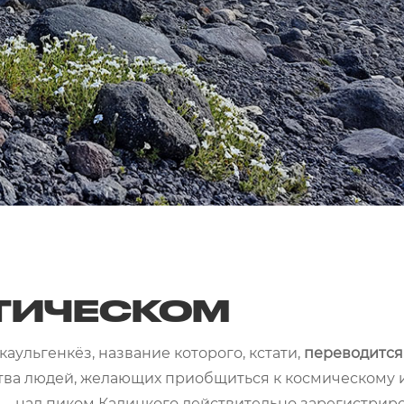
ТИЧЕСКОМ
ульгенкёз, название которого, кстати,
переводится 
тва людей, желающих приобщиться к космическому 
а – над пиком Калицкого действительно зарегистри