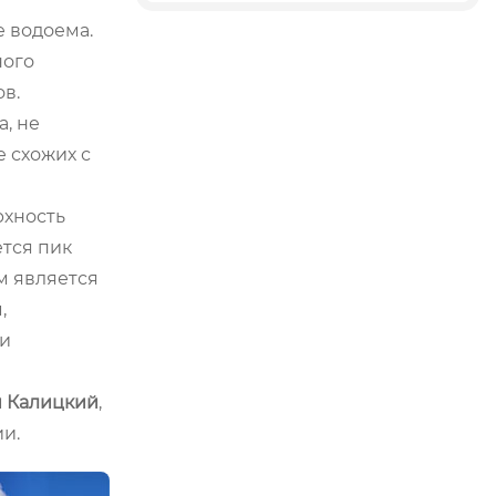
е водоема.
ного
в.
, не
 схожих с
рхность
ется пик
м является
,
ти
и Калицкий
,
и.