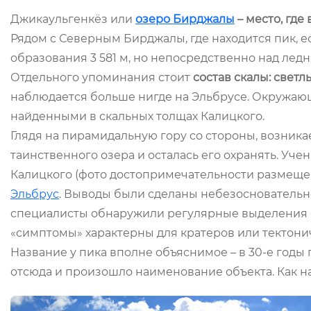
Джикаульгенкёз или
озеро Бирджалы
– место, где
Рядом с Северным Бирджалы, где находится пик, е
образования 3 581 м, но непосредственно над лед
Отдельного упоминания стоит
состав скалы: светл
наблюдается больше нигде на Эльбрусе. Окружающ
найденными в скальных толщах Калицкого.
Глядя на пирамидальную гору со стороны, возника
таинственного озера и осталась его охранять. Уче
Калицкого (фото достопримечательности размещено
Эльбрус
. Выводы были сделаны небезосновательн
специалисты обнаружили регулярные выделения се
«симптомы» характерны для кратеров или тектони
Название у пика вполне объяснимое – в 30-е годы
отсюда и произошло наименование объекта. Как на