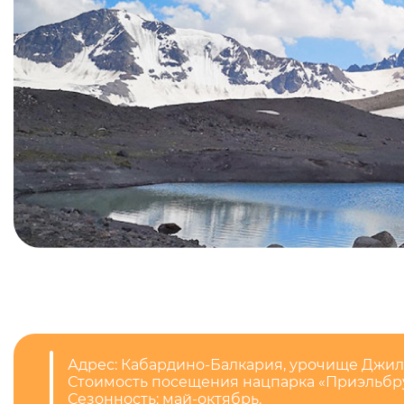
Адрес: Кабардино-Балкария, урочище Джил
Стоимость посещения нацпарка «Приэльбрус
Сезонность: май-октябрь.