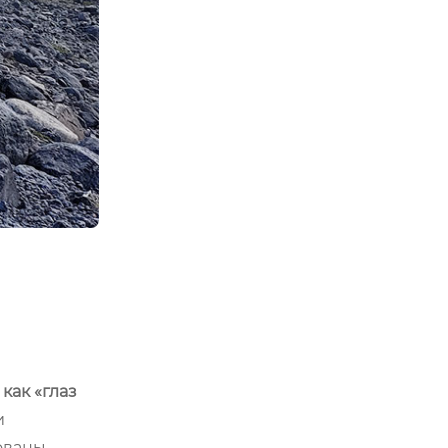
как «глаз
и
рованы