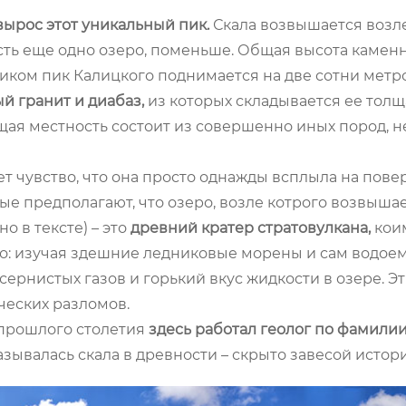
 вырос этот уникальный пик.
Скала возвышается возл
сть еще одно озеро, поменьше. Общая высота камен
ником пик Калицкого поднимается на две сотни метро
ый гранит и диабаз,
из которых складывается ее толща
ая местность состоит из совершенно иных пород, не
ет чувство, что она просто однажды всплыла на пове
ные предполагают, что озеро, возле котрого возвыша
 в тексте) – это
древний кратер стратовулкана,
кои
о: изучая здешние ледниковые морены и сам водоем
рнистых газов и горький вкус жидкости в озере. Э
ческих разломов.
 прошлого столетия
здесь работал геолог по фамили
зывалась скала в древности – скрыто завесой истори