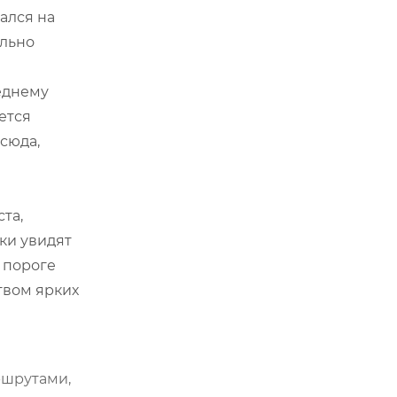
ался на
ально
леднему
ется
сюда,
та,
ки увидят
а пороге
твом ярких
ршрутами,