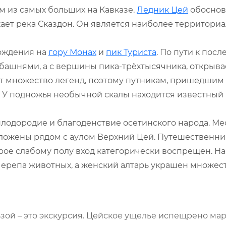
ним из самых больших на Кавказе.
Ледник Цей
обоснов
ает река Сказдон. Он является наиболее территори
ождения на
гору Монах
и
пик Туриста
. По пути к пос
ашнями, а с вершины пика-трёхтысячника, открыва
т множество легенд, поэтому путникам, пришедшим 
. У подножья необычной скалы находится известный
плодородие и благоденствие осетинского народа. Мес
ложены рядом с аулом Верхний Цей. Путешественни
торое слабому полу вход категорически воспрещен. Н
черепа животных, а женский алтарь украшен множес
зой – это экскурсия. Цейское ущелье испещрено ма