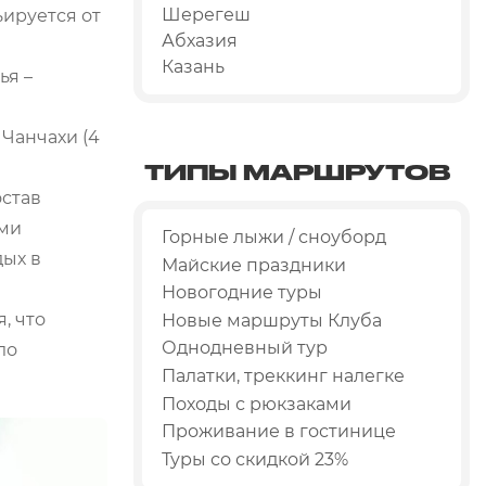
Шерегеш
ьируется от
Абхазия
Казань
ья –
 Чанчахи (4
ТИПЫ МАРШРУТОВ
остав
ами
Горные лыжи / сноуборд
дых в
Майские праздники
Новогодние туры
, что
Новые маршруты Клуба
Однодневный тур
ло
Палатки, треккинг налегке
Походы с рюкзаками
Проживание в гостинице
Туры со скидкой 23%