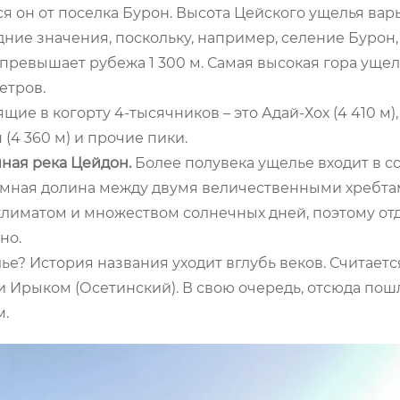
я он от поселка Бурон. Высота Цейского ущелья вар
едние значения, поскольку, например, селение Бурон,
ревышает рубежа 1 300 м. Самая высокая гора ущел
етров.
ие в когорту 4-тысячников – это Адай-Хох (4 410 м),
н (4 360 м) и прочие пики.
ная река Цейдон.
Более полувека ущелье входит в с
омная долина между двумя величественными хребт
лиматом и множеством солнечных дней, поэтому от
но.
? История названия уходит вглубь веков. Считается
 Ирыком (Осетинский). В свою очередь, отсюда пош
м.