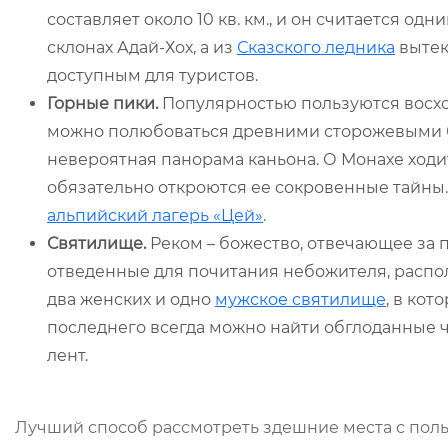
составляет около 10 кв. км., и он считается од
склонах Адай-Хох, а из
Сказского ледника
вытек
доступным для туристов.
Горные пики.
Популярностью пользуются восх
можно полюбоваться древними сторожевыми б
невероятная панорама каньона. О Монахе ходи
обязательно откроются ее сокровенные тайны
альпийский лагерь «Цей»
.
Святилище.
Реком – божество, отвечающее за 
отведенные для почитания небожителя, распо
два женских и одно
мужское святилище
, в ко
последнего всегда можно найти обглоданные 
лент.
Лучший способ рассмотреть здешние места с поль