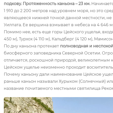
подкову. Протяженность каньона – 23 км.
Начинаетс
1 910 до 2 200 метров над уровнем моря, но это ср
являющееся нижней точкой данной местности, не п
Уилпата. Ее вершина взмывает в небеса на 4 646 м
Помимо нее, есть еще горы Цейского ущелья, входящ
450 м), Турхох (4 110 м), Кальдберг (4 120 м), Мамисо
По дну каньона протекает
полноводная и неспокой
биосферного заповедника Северной Осетии. Огр
отличается, роскошной природой, великолепным к
Цейском ущелье неизменно проходит восхититель
Почему каньону дали наименование Цейское ущелье
раньше каньон называли Хурыком (Солнечный) или
название почитаемого местными святилища Реко