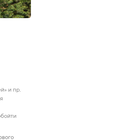
й» и пр.
ся
обойти
рвого