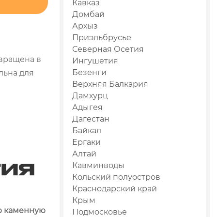
Кавказ
Домбай
Архыз
Приэльбрусье
Северная Осетия
евращена в
Ингушетия
Безенги
льна для
Верхняя Балкария
Дамхурц
Адыгея
Дагестан
Байкал
Ергаки
Алтай
ТИЯ
Кавминводы
Кольский полуостров
Краснодарский край
Крым
ю каменную
Подмосковье